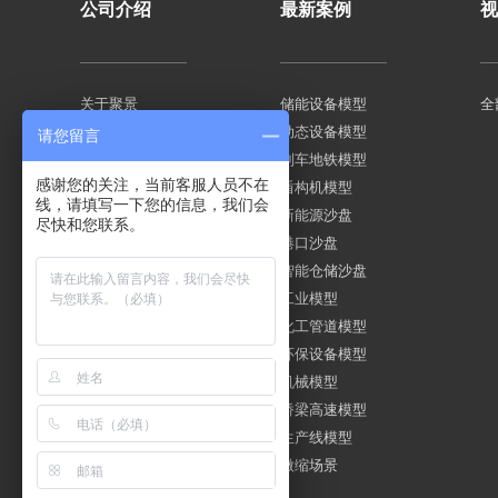
公司介绍
最新案例
视
关于聚景
储能设备模型
全
企业文化
动态设备模型
请您留言
荣誉资质
列车地铁模型
感谢您的关注，当前客服人员不在
人才招聘
盾构机模型
线，请填写一下您的信息，我们会
新能源沙盘
尽快和您联系。
港口沙盘
智能仓储沙盘
工业模型
化工管道模型
环保设备模型
机械模型
桥梁高速模型
生产线模型
微缩场景