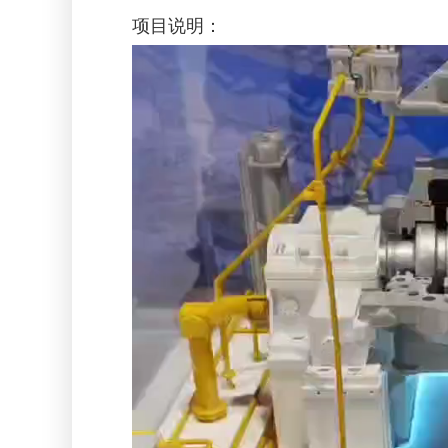
项目说明：
视
频
播
放
器