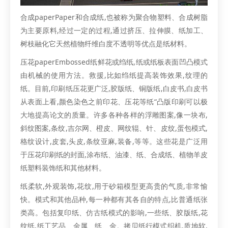
合成paperPaper和合成纸,也被称为聚合物塑料、合成树脂
为主要原料,经过一定的过程,通过挤压、拉伸膜、纸加工、
树枝融化它天然植物纤维白度不透明等优点是纸材料。
压花paperEmbossed纸鲜花或绉纸,纸或纸板表面凹凸模式
由机械的使用方法。救援,比如绉纸提高装饰效果,纹理的
纸。目前,印刷纸压花更广泛,胶版纸、铜版纸,白皮书,白皮书
从表面上看,颜色染色之前印花、压花等纸“凸版印刷可以极
大地提高论文的质量。许多各种各样的浮雕图案,像一块布,
斜纹图案,条纹,吉尔网、橙皮、网纹辊、针、皮纹,蛋包模式,
格纹设计,皮套,头皮,条纹亚麻,装备,等等。这些花是广泛用
于压花印刷纸的封面,涂布纸、油漆、纸、合成纸、植物羊皮
纸塑料装饰纸和其他材料。
纸柔软,外观装饰,花纹,用于砂箱模型更高贵的气质,非常愉
快。模式和其他品种,每一种都有其各自的特点,比普通纸张
类高。包括复印纸、仿古纸模式的影响,一些纸、胶版纸,花
纹纸,纸工艺品、金属、纸、金。拷贝纸行模式织机,质地软,