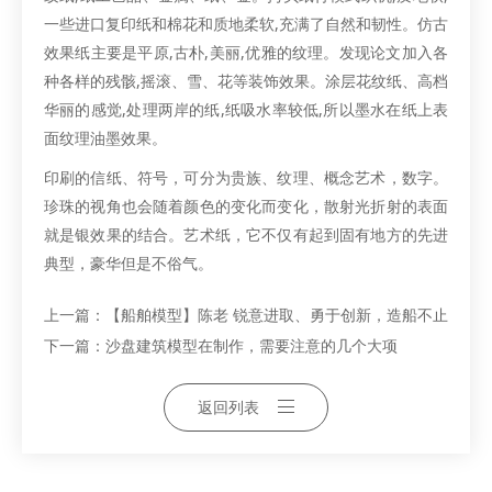
一些进口复印纸和棉花和质地柔软,充满了自然和韧性。仿古
效果纸主要是平原,古朴,美丽,优雅的纹理。发现论文加入各
种各样的残骸,摇滚、雪、花等装饰效果。涂层花纹纸、高档
华丽的感觉,处理两岸的纸,纸吸水率较低,所以墨水在纸上表
面纹理油墨效果。
印刷的信纸、符号，可分为贵族、纹理、概念艺术，数字。
珍珠的视角也会随着颜色的变化而变化，散射光折射的表面
就是银效果的结合。艺术纸，它不仅有起到固有地方的先进
典型，豪华但是不俗气。
上一篇：
【船舶模型】陈老 锐意进取、勇于创新，造船不止
下一篇：
沙盘建筑模型在制作，需要注意的几个大项
返回列表